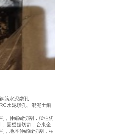
鋼筋水泥鑽孔
RC水泥鑽孔、混泥土鑽
割，伸縮縫切割，樑柱切
， 圓盤鋸切割，台東金
割，地坪伸縮縫切割，柏