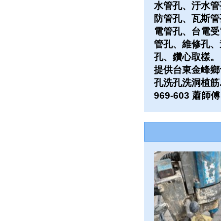
水管孔、汙水管
防管孔、瓦斯管
電管孔、台電受
管孔、維修孔、
孔、鑽心取樣。
提供台東金峰鄉
孔洗孔洗洞植筋.0
969-603 蕭師傅