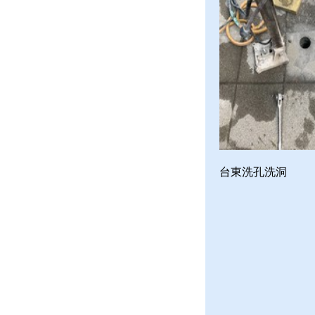
台東洗孔洗洞