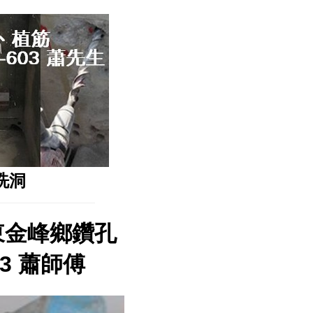
洗洞
東金峰鄉鑽孔
03 蕭師傅