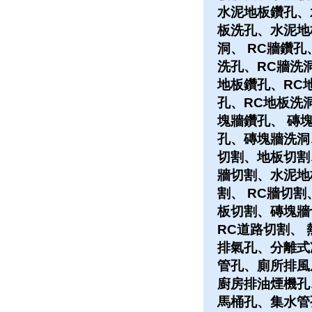
水泥地板鑽孔、
板洗孔、水泥地
洞、 RC牆鑽孔
洗孔、RC牆洗
地板鑽孔、RC
孔、RC地板洗洞
塊牆鑽孔、 磚
孔、磚塊牆洗洞
切割、地板切割
牆切割、水泥地
割、 RC牆切割
板切割、磚塊牆
RC道路切割、 
排氣孔、分離式
管孔、廁所排風
廚房排油煙機孔
馬桶孔、集水管